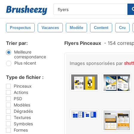
Prospectus
Vacances
Modèle
Content
Cru
Trier par:
Flyers Pinceaux
-
154 corres
Meilleure
correspondance
Plus récent
Images sponsorisées par
Type de fichier :
Pinceaux
Actions
PSD
Modèles
Dégradés
Textures
Symboles
Formes