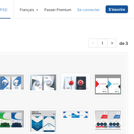
S'inscrire
PSD
Français
Passer Premium
Se connecter
de 3
1