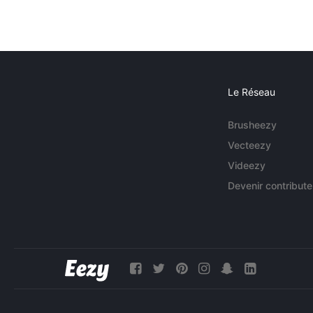
Le Réseau
Brusheezy
Vecteezy
Videezy
Devenir contribute