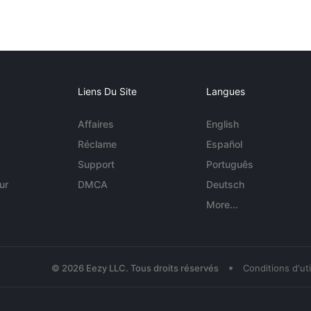
Liens Du Site
Langues
Affaires
English
Réclame
Español
Support
Português
ur
DMCA
Deutsch
More...
•
© 2026 Eezy LLC. Tous droits réservés
Conditions d'uti