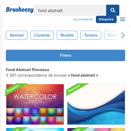
lose
Se connecter
S'inscrire
Abstrait
Contexte
Modèle
Texture
Forme
Filters
Fond Abstrait Pinceaux
3 397 correspondance de brosse
fond abstrait