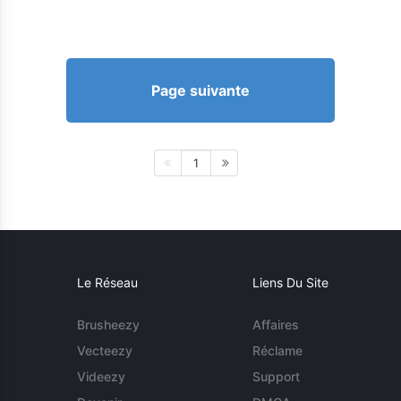
Page suivante
1
Le Réseau
Liens Du Site
Brusheezy
Affaires
Vecteezy
Réclame
Videezy
Support