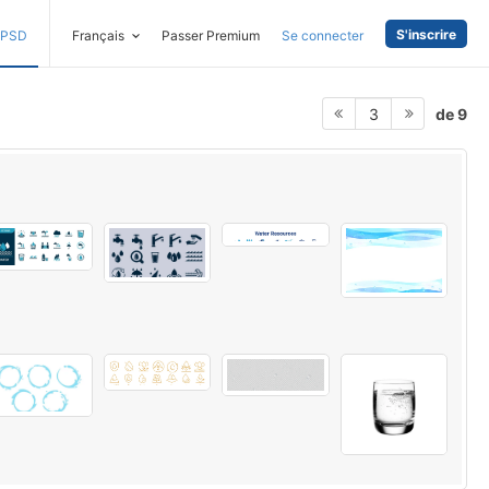
S'inscrire
PSD
Français
Passer Premium
Se connecter
de 9
3