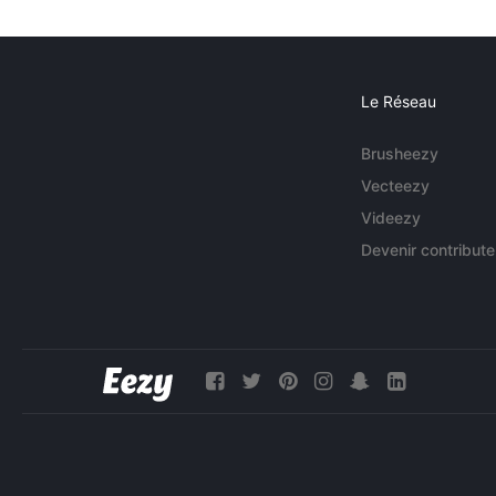
Le Réseau
Brusheezy
Vecteezy
Videezy
Devenir contribute