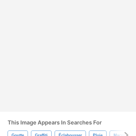
This Image Appears In Searches For
Goutte
Graffiti
Éclabousser
Pluie
Macro