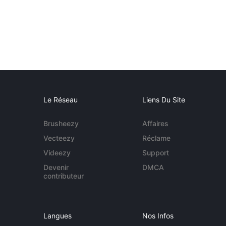
Le Réseau
Liens Du Site
Brusheezy
Affaires
Vecteezy
Réclame
Videezy
Support
Devenir
DMCA
contributeur
Langues
Nos Infos