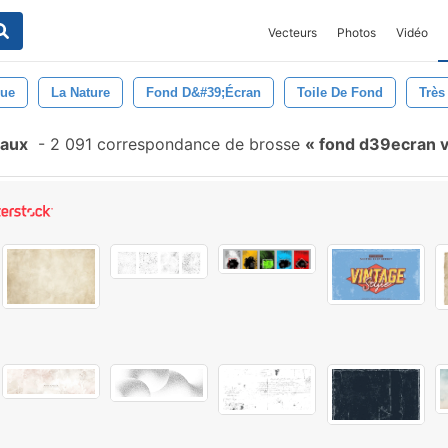
Vecteurs
Photos
Vidéo
que
La Nature
Fond D&#39;écran
Toile De Fond
Très
eaux
-
2 091 correspondance de brosse
fond d39ecran 