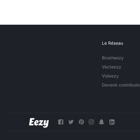
Le Réseau
Brusheezy
Vecteezy
Videezy
Devenir contribute