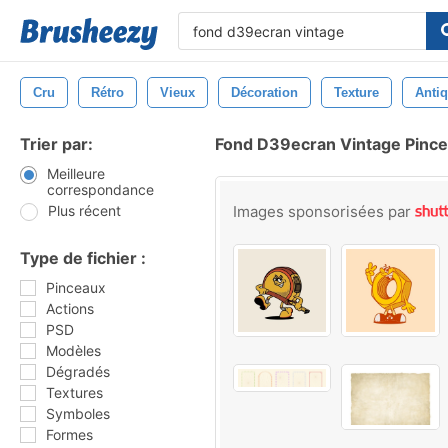
Cru
Rétro
Vieux
Décoration
Texture
Anti
Trier par:
Fond D39ecran Vintage Pinc
Meilleure
correspondance
Plus récent
Images sponsorisées par
Type de fichier :
Pinceaux
Actions
PSD
Modèles
Dégradés
Textures
Symboles
Formes