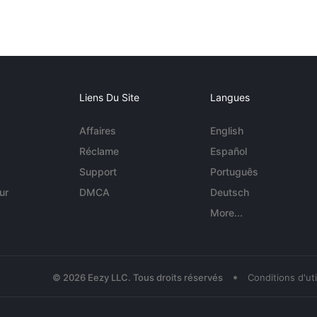
Liens Du Site
Langues
Affaires
English
Réclame
Español
Support
Português
ur
DMCA
Deutsch
More...
•
© 2026 Eezy LLC. Tous droits réservés
Conditions d'uti