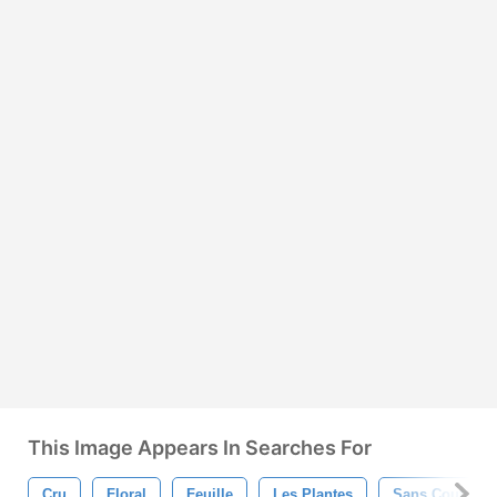
This Image Appears In Searches For
Cru
Floral
Feuille
Les Plantes
Sans Couture