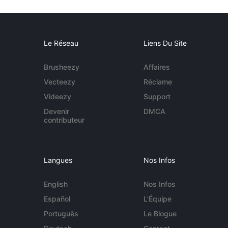
Le Réseau
Liens Du Site
Brusheezy
Affaires
Vecteezy
Réclame
Videezy
Support
Devenir
DMCA
contributeur
Langues
Nos Infos
English
Nos Infos
Español
L'Équipe
Português
Le Blogue