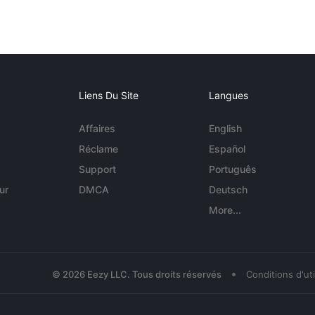
Liens Du Site
Langues
Affaires
English
Réclame
Español
Support
Português
ur
DMCA
Deutsch
More...
•
© 2026 Eezy LLC. Tous droits réservés
Conditions d'uti