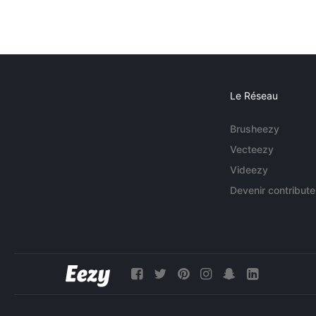
Le Réseau
Brusheezy
Vecteezy
Videezy
Devenir contribute