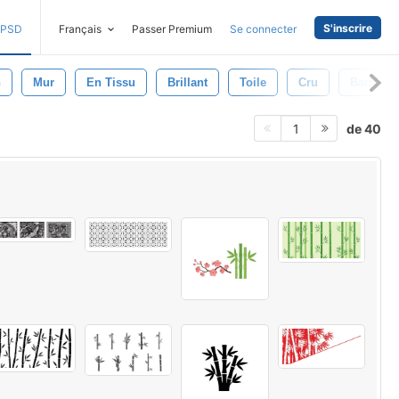
S'inscrire
PSD
Français
Passer Premium
Se connecter
n
Mur
En Tissu
Brillant
Toile
Cru
Bambou
de 40
1