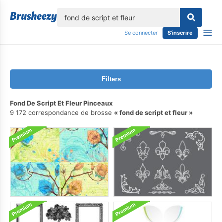
lose
Se connecter
S'inscrire
Filters
Fond De Script Et Fleur Pinceaux
9 172 correspondance de brosse
fond de script et fleur