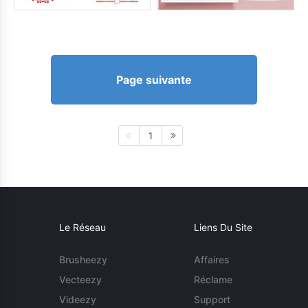
Page suivante
1
Le Réseau
Liens Du Site
Brusheezy
Affaires
Vecteezy
Réclame
Videezy
Support