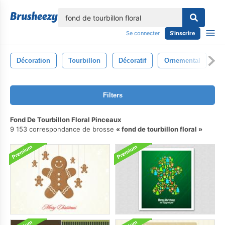
lose
Se connecter
S'inscrire
Décoration
Tourbillon
Décoratif
Ornemental
M
Filters
Fond De Tourbillon Floral Pinceaux
9 153 correspondance de brosse
fond de tourbillon floral