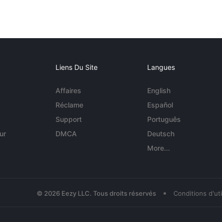
Liens Du Site
Langues
Affaires
English
Réclame
Español
Support
Português
ur
DMCA
Deutsch
More...
•
© 2026 Eezy LLC. Tous droits réservés
Conditions d'uti