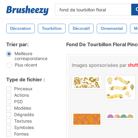
Décoration
Tourbillon
Décoratif
Ornemental
M
Trier par:
Fond De Tourbillon Floral Pin
Meilleure
correspondance
Plus récent
Images sponsorisées par
Type de fichier :
Pinceaux
Actions
PSD
Modèles
Dégradés
Textures
Symboles
Formes