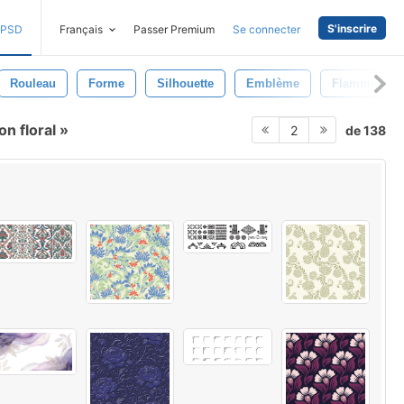
S'inscrire
PSD
Français
Passer Premium
Se connecter
Rouleau
Forme
Silhouette
Emblème
Flamme
on floral
de 138
2