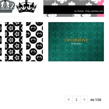
de 138
2