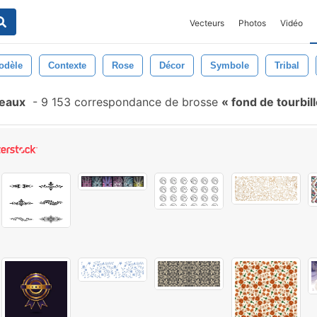
Vecteurs
Photos
Vidéo
odèle
Contexte
Rose
Décor
Symbole
Tribal
ceaux
-
9 153 correspondance de brosse
fond de tourbill