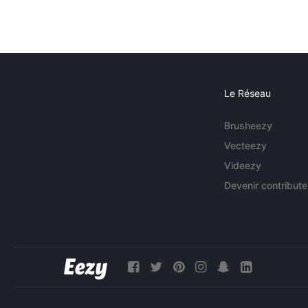
Le Réseau
Brusheezy
Vecteezy
Videezy
Devenir contribute