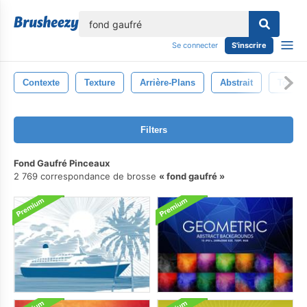
lose
Se connecter
S'inscrire
Contexte
Texture
Arrière-Plans
Abstrait
Toile 
Filters
Fond Gaufré Pinceaux
2 769 correspondance de brosse
fond gaufré