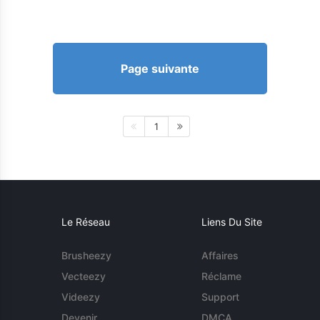
Page suivante
1
Le Réseau
Liens Du Site
Brusheezy
Affaires
Vecteezy
Réclame
Videezy
Support
Devenir
DMCA