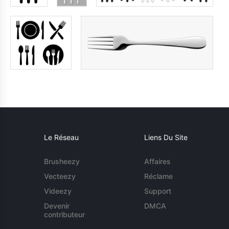
Le Réseau
Liens Du Site
Brusheezy
Affaires
Vecteezy
Réclame
Videezy
Support
Devenir
DMCA
contributeur