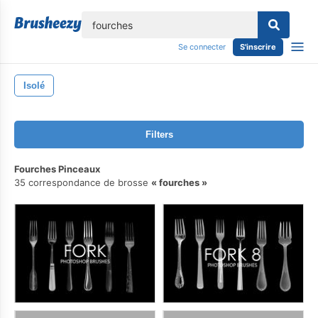
lose
Se connecter
S'inscrire
Isolé
Filters
Fourches Pinceaux
35 correspondance de brosse
fourches