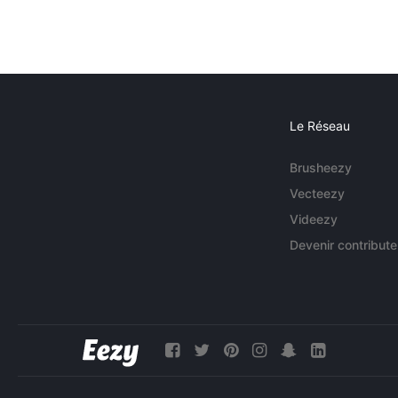
Le Réseau
Brusheezy
Vecteezy
Videezy
Devenir contribute