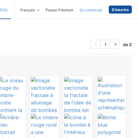
S'inscrire
PSD
Français
Passer Premium
Se connecter
de 2
1