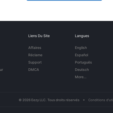
Liens Du Site
Langues
Affaires
English
Réclame
Español
Support
Português
ur
DMCA
Deutsch
More...
•
© 2026 Eezy LLC. Tous droits réservés
Conditions d'uti