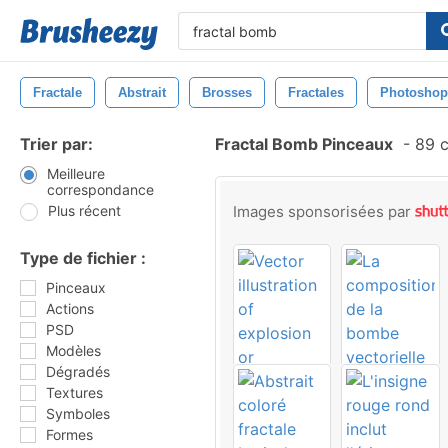
Fractale
Abstrait
Brosses
Fractales
Photoshop
Trier par:
Fractal Bomb Pinceaux
-
89 c
Meilleure
correspondance
Plus récent
Images sponsorisées par
Type de fichier :
Pinceaux
Actions
PSD
Modèles
Dégradés
Textures
Symboles
Formes