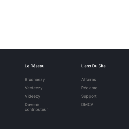
Le Réseau
Liens Du Site
Brusheezy
Affaires
Vecteezy
Réclame
Videezy
Support
Devenir
DMCA
contributeur