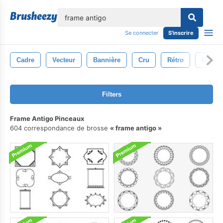
lose
Se connecter
S'inscrire
Cadre
Vecteur
Bannière
Cru
Rétro
Cadres
Filters
Frame Antigo Pinceaux
604 correspondance de brosse
frame antigo