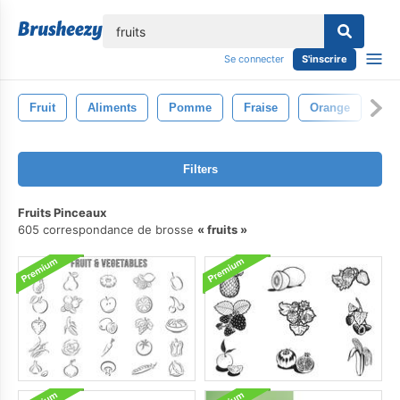
lose
Se connecter
S'inscrire
Fruit
Aliments
Pomme
Fraise
Orange
Filters
Fruits Pinceaux
605 correspondance de brosse
fruits