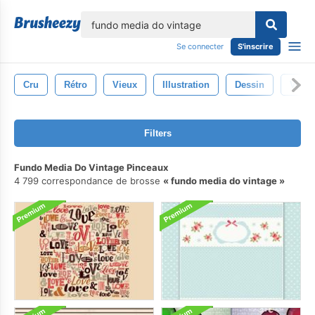
lose
Se connecter
S'inscrire
Cru
Rétro
Vieux
Illustration
Dessin
Vert
Filters
Fundo Media Do Vintage Pinceaux
4 799 correspondance de brosse
fundo media do vintage