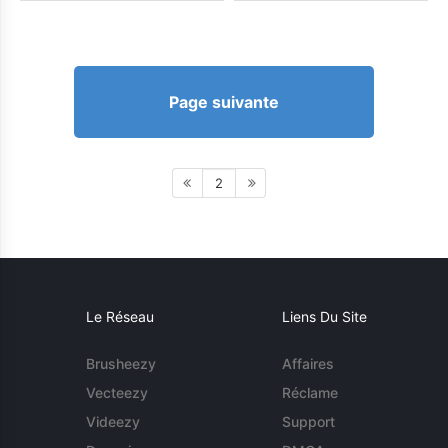
Page suivante
2
Le Réseau
Liens Du Site
Brusheezy
Affaires
Vecteezy
Réclame
Videezy
Support