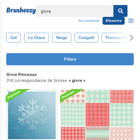
lose
Se connecter
S'inscrire
Gel
La Glace
Neige
Congelé
Flocons De Neige
Filters
Givre Pinceaux
314 correspondance de brosse
givre