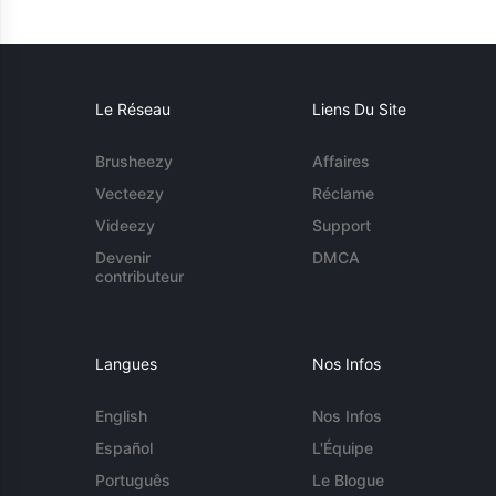
Le Réseau
Liens Du Site
Brusheezy
Affaires
Vecteezy
Réclame
Videezy
Support
Devenir
DMCA
contributeur
Langues
Nos Infos
English
Nos Infos
Español
L'Équipe
Português
Le Blogue