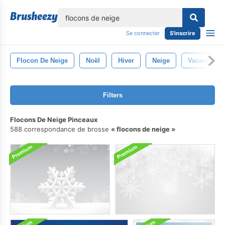
lose
Se connecter
S'inscrire
Flocon De Neige
Noël
Hiver
Neige
Vacances
Filters
Flocons De Neige Pinceaux
588 correspondance de brosse
flocons de neige