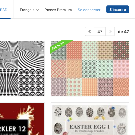
S'inscrire
PSD
Français
Passer Premium
Se connecter
de 47
47