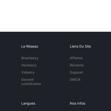
Le Réseau
Liens Du Site
Brusheezy
Affaires
Vecteezy
Réclame
Videezy
Support
Devenir
DMCA
contributeur
Langues
Nos Infos