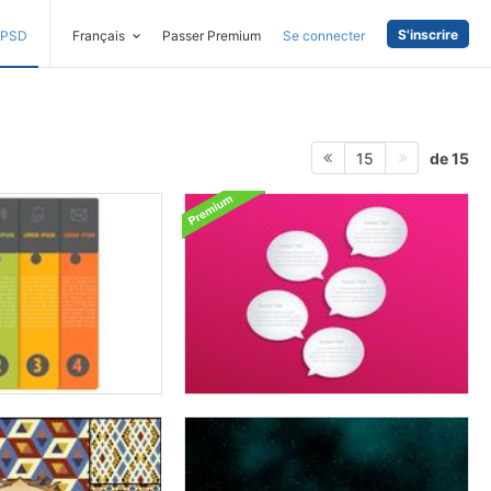
S'inscrire
PSD
Français
Passer Premium
Se connecter
de 15
15