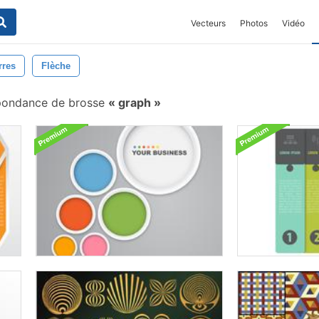
Vecteurs
Photos
Vidéo
rres
Flèche
pondance de brosse
graph