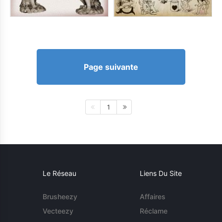
Page suivante
1
Le Réseau
Liens Du Site
Brusheezy
Affaires
Vecteezy
Réclame