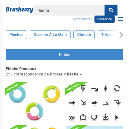
lose
Se connecter
S'inscrire
Flèches
Dessiné À La Main
Cloison
Tribal
Vec
Filters
Flèche Pinceaux
256 correspondance de brosse
flèche