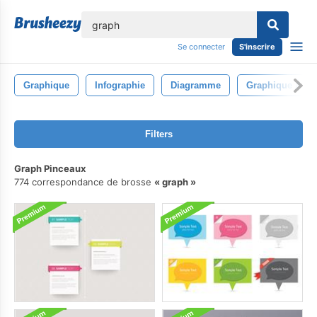
lose
Se connecter
S'inscrire
Graphique
Infographie
Diagramme
Graphique À Ba
Filters
Graph Pinceaux
774 correspondance de brosse
graph