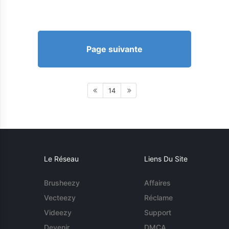
Page suivante
14
Le Réseau
Liens Du Site
Brusheezy
Affaires
Vecteezy
Réclame
Videezy
Support
Devenir
DMCA