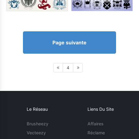
Page suivante
4
Le Réseau
Liens Du Site
Brusheezy
Affaires
Vecteezy
Réclame