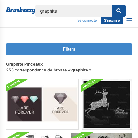
lose
Se connecter
S'inscrire
Filters
Graphite Pinceaux
253 correspondance de brosse
graphite