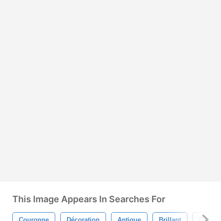
This Image Appears In Searches For
Couronne
Décoration
Antique
Brillant
Concep