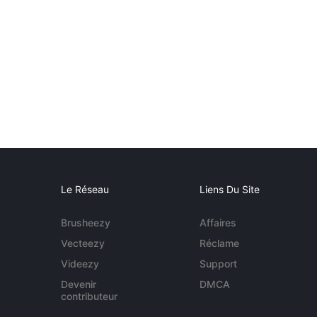
Le Réseau
Liens Du Site
Brusheezy
Affaires
Vecteezy
Réclame
Videezy
Support
Devenir
DMCA
contributeur