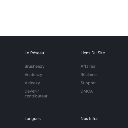
Le Réseau
Liens Du Site
Brusheezy
Affaires
Vecteezy
Réclame
Videezy
Support
Devenir
DMCA
contributeur
Langues
Nos Infos