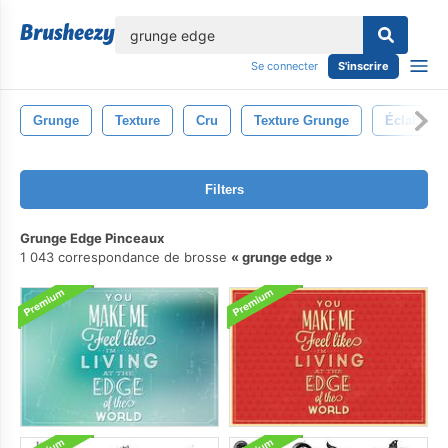
lose
Se connecter
S'inscrire
Grunge
Texture
Cru
Texture Grunge
Éclabous
Filters
Grunge Edge Pinceaux
1 043 correspondance de brosse
grunge edge