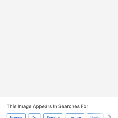
This Image Appears In Searches For
Grunge
Cru
Peindre
Texture
Bords
Accid