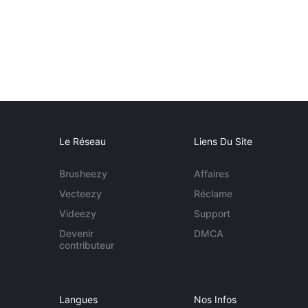
Le Réseau
Liens Du Site
Brusheezy
Affaires
Vecteezy
Réclame
Videezy
Support
Devenir
DMCA
contributeur
Langues
Nos Infos