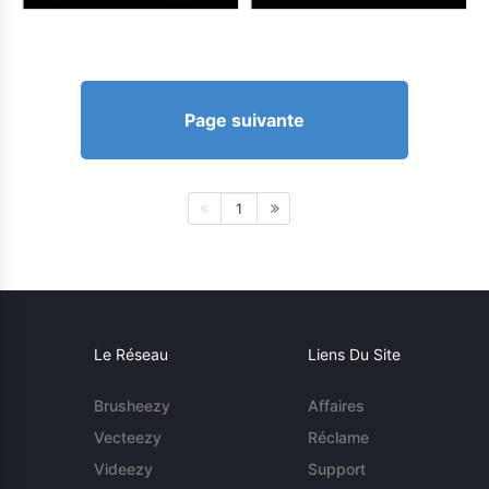
Page suivante
1
Le Réseau
Liens Du Site
Brusheezy
Affaires
Vecteezy
Réclame
Videezy
Support