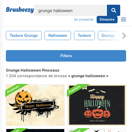
lose
Se connecter
S'inscrire
Texture Grunge
Halloween
Texture
Grunge
Cit
Filters
Grunge Halloween Pinceaux
1 204 correspondance de brosse
grunge halloween