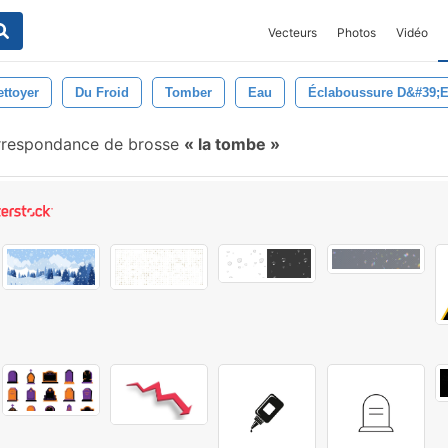
Vecteurs
Photos
Vidéo
ettoyer
Du Froid
Tomber
Eau
Éclaboussure D&#39;
respondance de brosse
la tombe