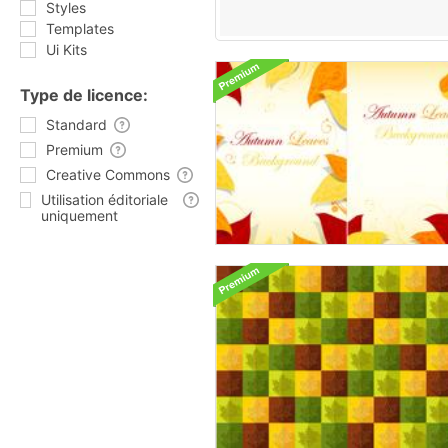
Styles
Templates
Ui Kits
Type de licence:
Standard
Premium
Creative Commons
Utilisation éditoriale
uniquement