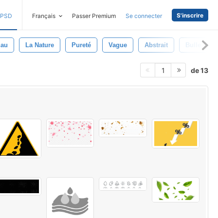
S'inscrire
PSD
Français
Passer Premium
Se connecter
eau
La Nature
Pureté
Vague
Abstrait
Bulle
de 13
1