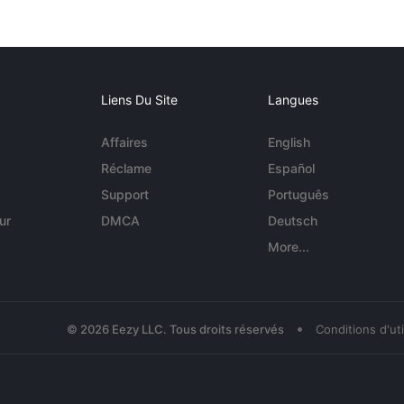
Liens Du Site
Langues
Affaires
English
Réclame
Español
Support
Português
ur
DMCA
Deutsch
More...
•
© 2026 Eezy LLC. Tous droits réservés
Conditions d'uti