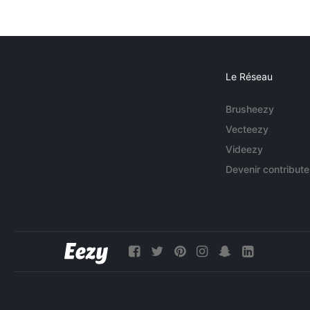
Le Réseau
Brusheezy
Vecteezy
Videezy
Devenir contribute