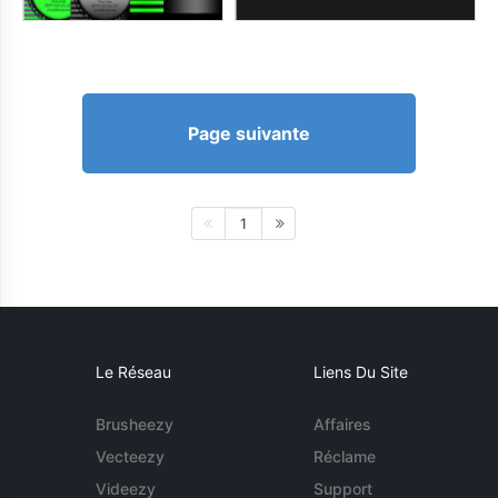
Page suivante
1
Le Réseau
Liens Du Site
Brusheezy
Affaires
Vecteezy
Réclame
Videezy
Support