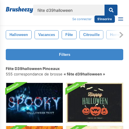
lose
Se connecter
S'inscrire
Halloween
Vacances
Fête
Citrouille
Horreur
Filters
Fête D39halloween Pinceaux
555 correspondance de brosse
fête d39halloween