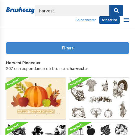
lose
Se connecter
S'inscrire
Filters
Harvest Pinceaux
207 correspondance de brosse
harvest