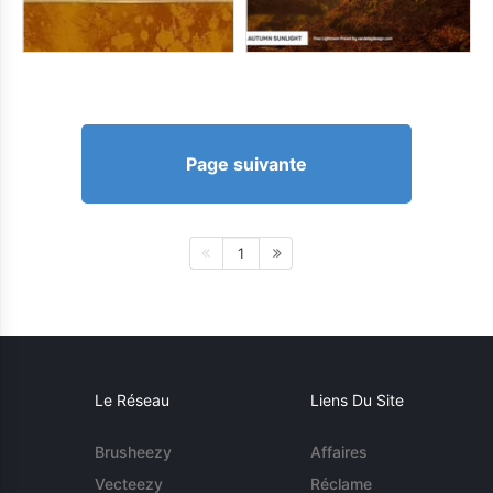
Page suivante
1
Le Réseau
Liens Du Site
Brusheezy
Affaires
Vecteezy
Réclame