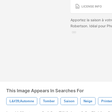
LICENSE INFO
Apportez la saison à vot
Robertson. Idéal pour Pho
This Image Appears In Searches For
L&#39;automne
Tomber
Saison
Neige
Printe