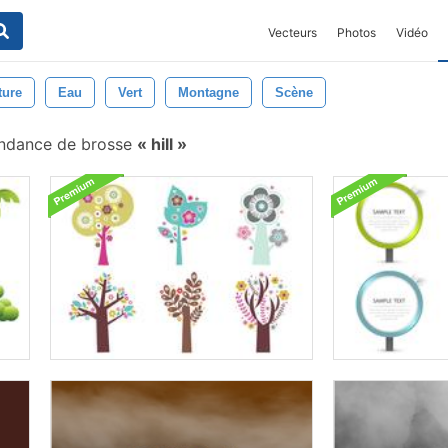
Vecteurs
Photos
Vidéo
ture
Eau
Vert
Montagne
Scène
ondance de brosse
hill