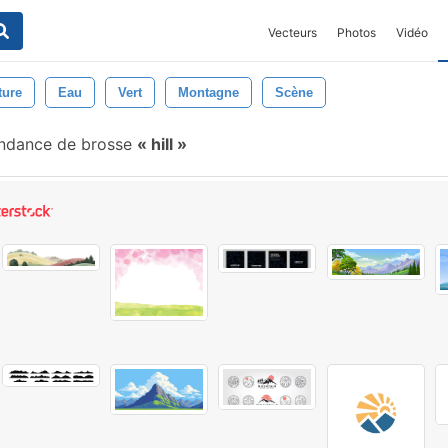
Vecteurs
Photos
Vidéo
ture
Eau
Vert
Montagne
Scène
ondance de brosse
hill