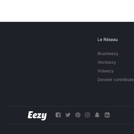
Le Réseau
Brusheezy
Vecteezy
Videezy
Devenir contribute