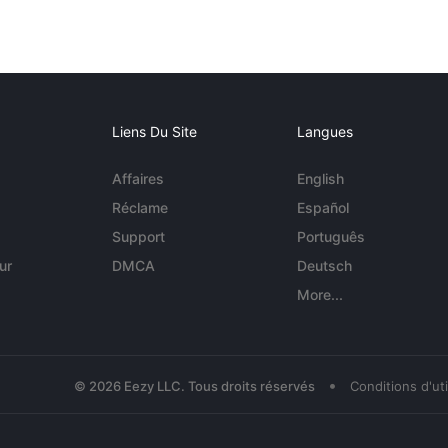
Liens Du Site
Langues
Affaires
English
Réclame
Español
Support
Português
ur
DMCA
Deutsch
More...
•
© 2026 Eezy LLC. Tous droits réservés
Conditions d'uti