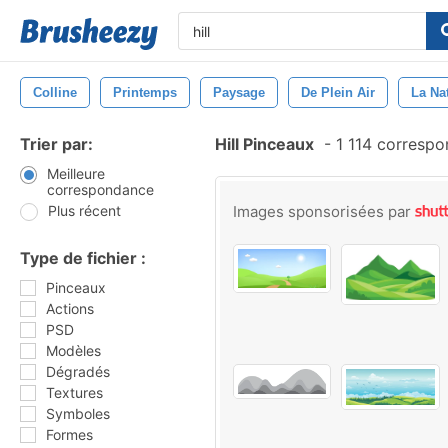
Colline
Printemps
Paysage
De Plein Air
La Na
Trier par:
Hill Pinceaux
-
1 114 corresp
Meilleure
correspondance
Plus récent
Images sponsorisées par
Type de fichier :
Pinceaux
Actions
PSD
Modèles
Dégradés
Textures
Symboles
Formes