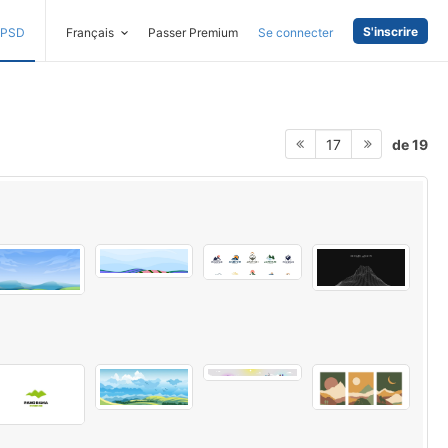
S'inscrire
PSD
Français
Passer Premium
Se connecter
de 19
17