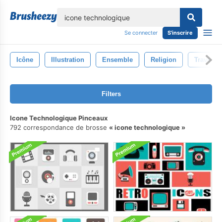
lose
Se connecter
S'inscrire
Icône
Illustration
Ensemble
Religion
Traverse
Filters
Icone Technologique Pinceaux
792 correspondance de brosse
icone technologique