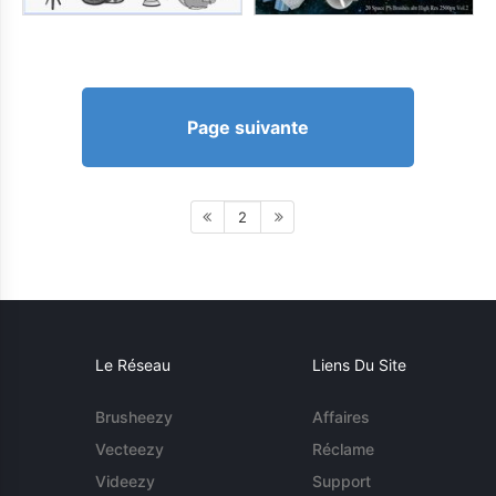
Page suivante
2
Le Réseau
Liens Du Site
Brusheezy
Affaires
Vecteezy
Réclame
Videezy
Support