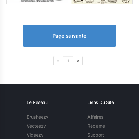
Page suivante
1
Le Réseau
Liens Du Site
Brusheezy
Affaires
Vecteezy
Réclame
Videezy
Support