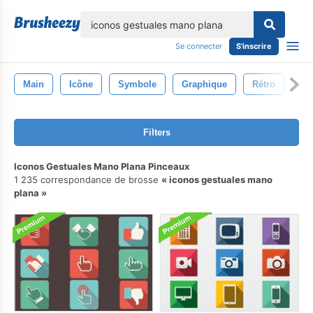
lose
Se connecter
S'inscrire
Main
Icône
Symbole
Graphique
Rétro
Dr
Filters
Iconos Gestuales Mano Plana Pinceaux
1 235 correspondance de brosse
iconos gestuales mano
plana