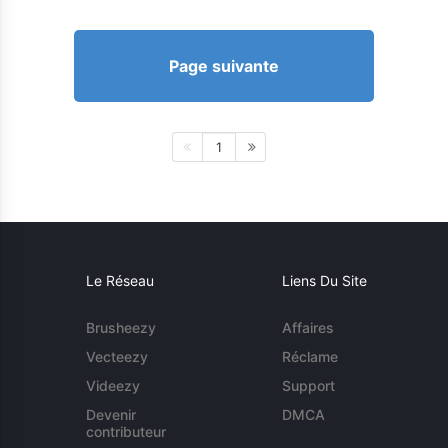
Page suivante
1
Le Réseau
Liens Du Site
Brusheezy
Affaires
Vecteezy
Réclame
Videezy
Support
Devenir
DMCA
contributeur