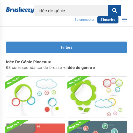
lose
Se connecter
S'inscrire
Filters
Idée De Génie Pinceaux
68 correspondance de brosse
idée de génie