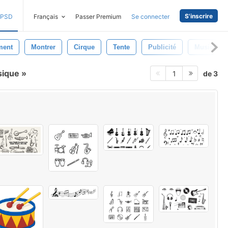
S'inscrire
PSD
Français
Passer Premium
Se connecter
ment
Montrer
Cirque
Tente
Publicité
Musical
sique
de 3
1