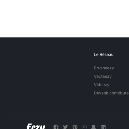
Le Réseau
Brusheezy
Vecteezy
Videezy
Devenir contribute