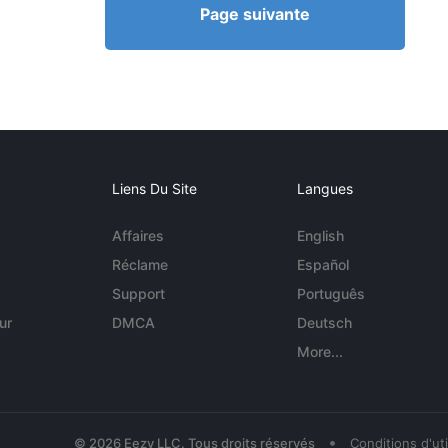
Page suivante
Liens Du Site
Langues
Affaires
English
Réclame
Español
Support
Português
ur
DMCA
Deutsch
More...
•
© 2026 Eezy LLC. Tous droits réservés
Conditions d'uti