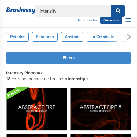
lose
Se connecter
S'inscrire
Peindre
Peintures
Abstrait
La Créativité
Compo
Filters
Intensity Pinceaux
18 correspondance de brosse
intensity