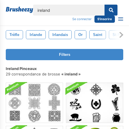
lose
Se connecter
S'inscrire
Trèfle
Irlande
Irlandais
Or
Saint
St Patric
Filters
Ireland Pinceaux
29 correspondance de brosse
ireland