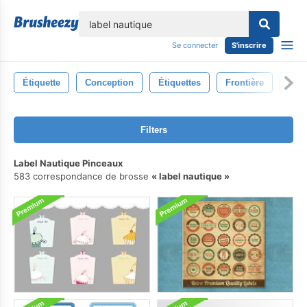
lose
Se connecter
S'inscrire
Étiquette
Conception
Étiquettes
Frontière
Déco
Filters
Label Nautique Pinceaux
583 correspondance de brosse
label nautique