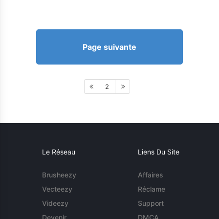
Page suivante
2
Le Réseau
Liens Du Site
Brusheezy
Affaires
Vecteezy
Réclame
Videezy
Support
Devenir
DMCA