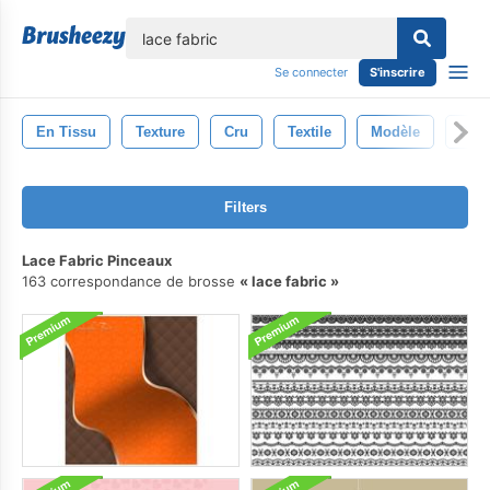
lose
Se connecter
S'inscrire
En Tissu
Texture
Cru
Textile
Modèle
Dent
Filters
Lace Fabric Pinceaux
163 correspondance de brosse
lace fabric