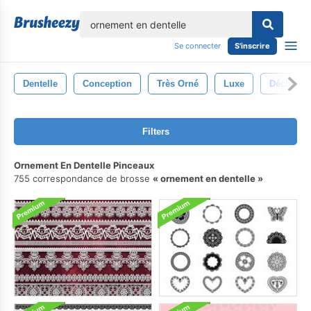
lose
Se connecter
S'inscrire
Dentelle
Conception
Très Orné
Luxe
Décorati
Filters
Ornement En Dentelle Pinceaux
755 correspondance de brosse
ornement en dentelle