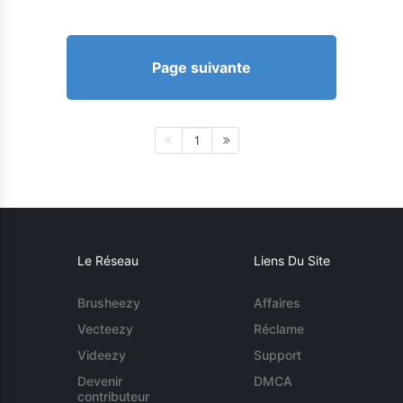
Page suivante
1
Le Réseau
Liens Du Site
Brusheezy
Affaires
Vecteezy
Réclame
Videezy
Support
Devenir
DMCA
contributeur