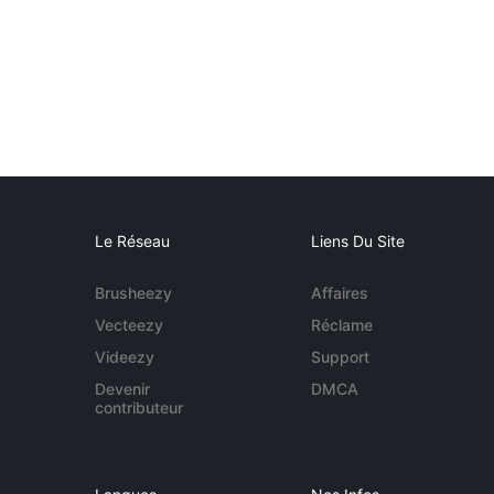
Le Réseau
Liens Du Site
Brusheezy
Affaires
Vecteezy
Réclame
Videezy
Support
Devenir
DMCA
contributeur