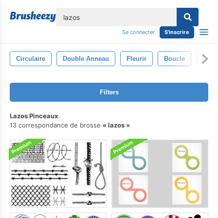
lose
Se connecter
S'inscrire
Circulaire
Double Anneau
Fleurir
Boucle
Bagu
Filters
Lazos Pinceaux
13 correspondance de brosse
lazos