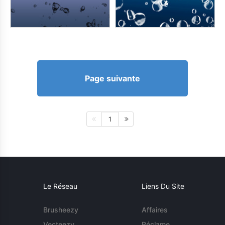
Page suivante
1
Le Réseau
Liens Du Site
Brusheezy
Affaires
Vecteezy
Réclame