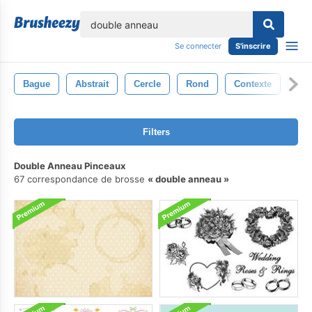
lose
Se connecter
S'inscrire
Bague
Abstrait
Cercle
Rond
Contexte
Bla
Filters
Double Anneau Pinceaux
67 correspondance de brosse
double anneau