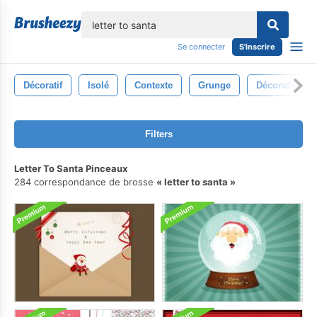
lose
Se connecter
S'inscrire
Décoratif
Isolé
Contexte
Grunge
Décoration
Filters
Letter To Santa Pinceaux
284 correspondance de brosse
letter to santa