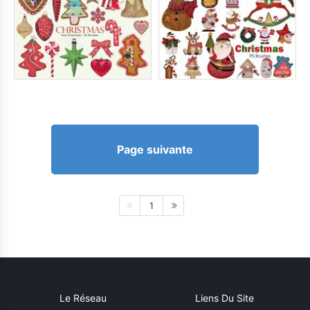
Page suivante
1
Le Réseau
Liens Du Site